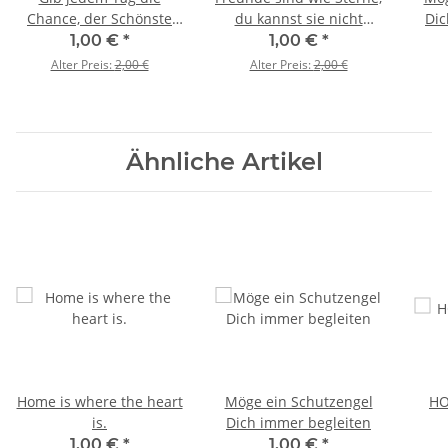
Chance, der Schönste
du kannst sie nicht
Dic
deines Lebens zu
immer sehen trotzdem
1,00 €
*
1,00 €
*
werden
sind sie immer da
Alter Preis:
2,00 €
Alter Preis:
2,00 €
Ähnliche Artikel
Home is where the heart
Möge ein Schutzengel
HO
is.
Dich immer begleiten
1,00 €
*
1,00 €
*