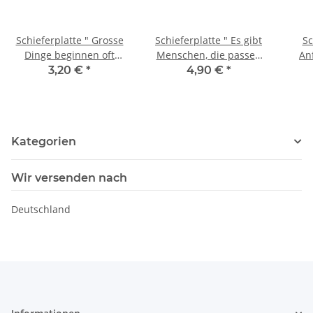
Schieferplatte " Grosse
Schieferplatte " Es gibt
Sc
Dinge beginnen oft
Menschen, die passen
An
Klitzeklein"
perfekt ins Herz"
M
3,20 €
*
4,90 €
*
g
Kategorien
Wir versenden nach
Deutschland