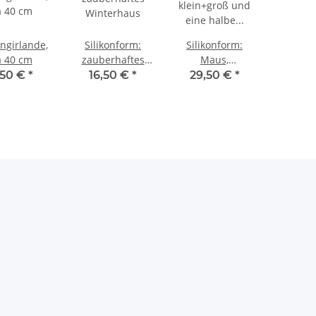
ngirlande,
Silikonform:
Silikonform:
a 40 cm
zauberhaftes
Maus,
Winterhaus
klein+groß und
,50 €
*
16,50 €
*
29,50 €
*
eine halbe
Portion Käse