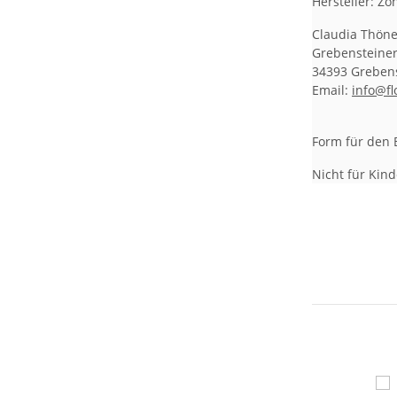
Hersteller: Z
Claudia Thön
Grebensteiner
34393 Greben
Email:
info@fl
Form für den B
Nicht für Kind