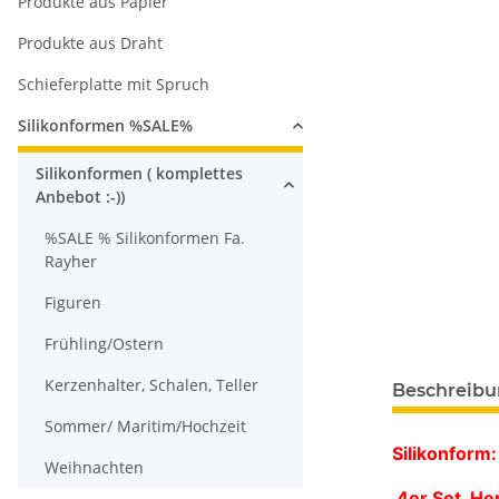
Produkte aus Papier
Produkte aus Draht
Schieferplatte mit Spruch
Silikonformen %SALE%
Silikonformen ( komplettes
Anbebot :-))
%SALE % Silikonformen Fa.
Rayher
Figuren
Frühling/Ostern
Kerzenhalter, Schalen, Teller
Beschreib
Sommer/ Maritim/Hochzeit
Silikonform:
Weihnachten
4er Set Her