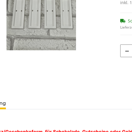
inkl. 
So
Lieferz
ung
z/Geschenkeform für Schokolade, Gutscheine oder Gel