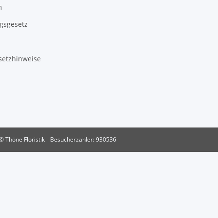
m
gsgesetz
setzhinweise
© Thöne Floristik
Besucherzähler: 930536