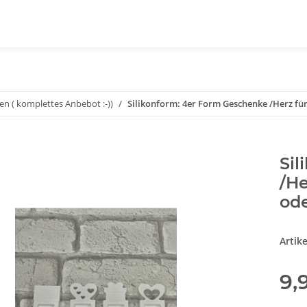
en ( komplettes Anbebot :-))
Silikonform: 4er Form Geschenke /Herz für
Sil
/He
ode
Artik
9,