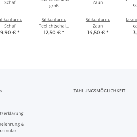
ilikonform:
Silikonform:
Silikonform:
Jasmi
Schaf
Teelichtschale,
Zaun
c
groß
9,90 €
*
12,50 €
*
14,50 €
*
3
s
ZAHLUNGSMÖGLICHKEIT
tzerklärung
belehrung &
formular